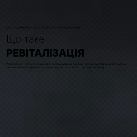
РЕВОЛЮЦІЙНА НАНОТЕХНОЛОГІЯ ЗАХИСТУ Й ВІДНОВЛЕННЯ
Що таке
РЕВІТАЛІЗАЦІЯ
Ревіталізація — технологія відновлення спрацьованих робочих поверхонь деталей за допомогою
захисного металокерамічного покриття під час штатної експлуатації механізму.